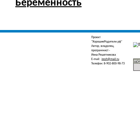
Беременность
Проект
"ХорошиеРодители.рф"
Автор, владелец,
программист -
Инна Решетникова
E-mail:
iresh@mail.ru
Телефон: 8-902-800-98-73