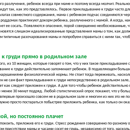
го разлучения, ребенок всегда при маме и поэтому всегда молчит. Реально
 идут так, как это представлялось. Первое прикладывание к груди часто дл
алатах совместного содержания, мама с ребенком подчас соединяются чер
х роддомах практикуют докорм ребенка, разлученного с мамой. А когда, н
очет ее сосать. Появляются опасения, порой совершенно необоснованные, ч
тановятся слишком идеализированные представления мамы о том, как дол
м типичные разочарования мамы и попробуем справиться с ними так, чтоб
 к груди прямо в родильном зале
того, из 10 женщин, которые говорят о том, что у них такое прикладывание с
ывание к груди действительно запоминает ребенок. В подавляющем больши
нарушениями физиологической нормы. Не стоит тогда переживать, наскол
н не сам факт прикладывания к груди непосредственно в родильном зале
ет как следует приложен к груди. А для того чтобы ребенок действительно 
не менее 30 минут подряд. Любой статистический опрос покажет, что у бол
впервые произошло совсем не в родильном зале и многим из них это не 
ужно просто постараться побыстрее приложить ребенка, как только он ока
мой, но постоянно плачет
покоить, приложив его к груди. Стресс рождения совершенно по-разному 
ном присутствии мамы и часами сосет ее грудь, независимо от того, насколь