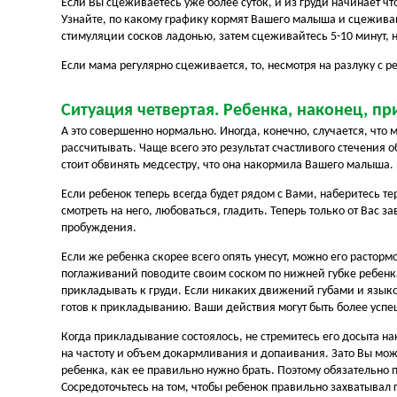
Если Вы сцеживаетесь уже более суток, и из груди начинает ч
Узнайте, по какому графику кормят Вашего малыша и сцежива
стимуляции сосков ладонью, затем сцеживайтесь 5-10 минут, н
Если мама регулярно сцеживается, то, несмотря на разлуку с р
Ситуация четвертая. Ребенка, наконец, пр
А это совершенно нормально. Иногда, конечно, случается, что 
рассчитывать. Чаще всего это результат счастливого стечения
стоит обвинять медсестру, что она накормила Вашего малыша. Ни
Если ребенок теперь всегда будет рядом с Вами, наберитесь те
смотреть на него, любоваться, гладить. Теперь только от Вас з
пробуждения.
Если же ребенка скорее всего опять унесут, можно его расторм
поглаживаний поводите своим соском по нижней губке ребенка.
прикладывать к груди. Если никаких движений губами и языком
готов к прикладыванию. Ваши действия могут быть более усп
Когда прикладывание состоялось, не стремитесь его досыта на
на частоту и объем докармливания и допаивания. Зато Вы мож
ребенка, как ее правильно нужно брать. Поэтому обязательно
Сосредоточьтесь на том, чтобы ребенок правильно захватывал г