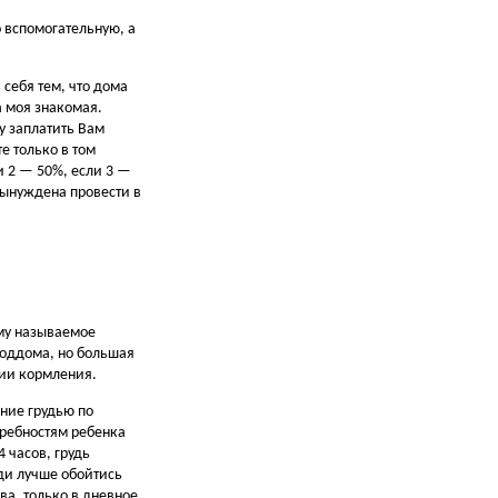
 вспомогательную, а
себя тем, что дома
а моя знакомая.
у заплатить Вам
е только в том
и 2 — 50%, если 3 —
вынуждена провести в
ому называемое
роддома, но большая
ции кормления.
ние грудью по
ребностям ребенка
4 часов, грудь
ди лучше обойтись
ва, только в дневное