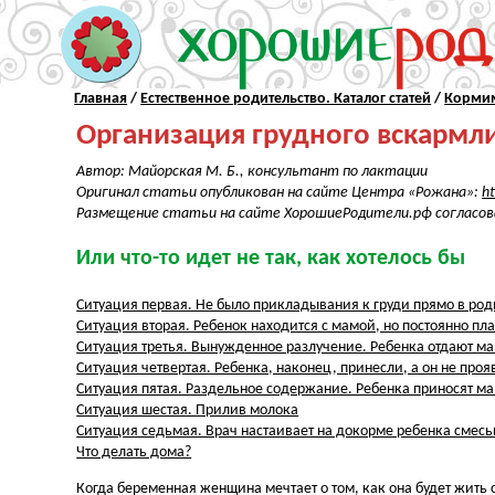
Главная
/
Естественное родительство. Каталог статей
/
Кормим
Организация грудного вскармл
Автор: Майорская М. Б., консультант по лактации
Оригинал статьи опубликован на сайте Центра «Рожана»:
h
Размещение статьи на сайте ХорошиеРодители.рф согласов
Или что-то идет не так, как хотелось бы
Ситуация первая. Не было прикладывания к груди прямо в ро
Ситуация вторая. Ребенок находится с мамой, но постоянно пл
Ситуация третья. Вынужденное разлучение. Ребенка отдают ма
Ситуация четвертая. Ребенка, наконец, принесли, а он не про
Ситуация пятая. Раздельное содержание. Ребенка приносят ма
Ситуация шестая. Прилив молока
Ситуация седьмая. Врач настаивает на докорме ребенка смес
Что делать дома?
Когда беременная женщина мечтает о том, как она будет жить