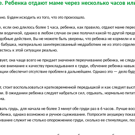
. Ребенка отдают маме через несколько часов или
но. Будем исходить из того, что это произошло.
 если оно длилось более 1 часа, ребенка, как правило, отдают маме пер
ли водичкой, однако в любом случае он уже получил какой-то другой пред
добные действия, Вы не можете быть уверены, что ребенка не кормили и н
 бабушка, материально заинтересованный медработник не из этого отделе
естись к этой ситуации реально.
вует, она чаще всего не придает значения переучиванию ребенка, не след
ьное внимание к качеству прикладывания к груди, обучение ребенка навы
ации обеспечит отсутствие проблем в дальнейшем. Однако это — дело буду
, стоит воспользоваться кратковременной передышкой и как следует высп
ени. В ожидании ребенка следует набраться сил, отдыхать, нормально пита
ма.
ть грудь, для начала не более 3 минут обе груди раз в 6 часов. Лучше во
бенка, однако возможно и ручное сцеживание. Попросите акушерку пока
вание служит не столько опорожнению груди, сколько ее стимуляции, поэ