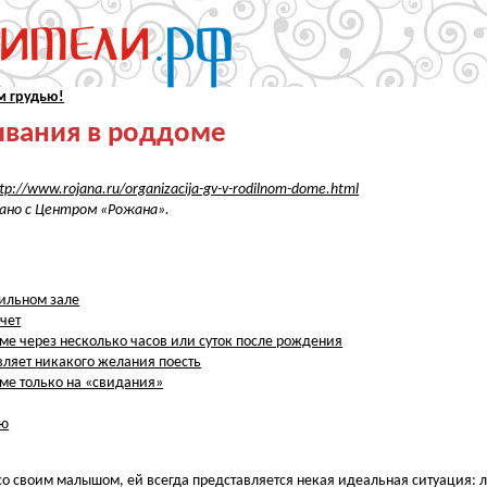
 грудью!
ивания в роддоме
ttp://www.rojana.ru/organizacija-gv-v-rodilnom-dome.html
ано с Центром «Рожана».
дильном зале
ачет
ме через несколько часов или суток после рождения
являет никакого желания поесть
ме только на «свидания»
ью
 со своим малышом, ей всегда представляется некая идеальная ситуация: 