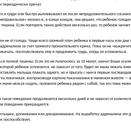
и периодически кричат.
го к груди или быстро выплевывают ее после непродолжительного сосания
«неправильное» молоко и, в конце концов, она решает, что ребенок голоден
 тишина. Если повторить такие действия несколько раз, то ребенок начне
ем не от голода. Чаще всего громкий плач ребенка в первые часы или дни 
адреналина за счет громкого пронзительного крика. Пока он не «выкричи
качать, посочувствовать ему и предложить грудь, когда он успокоиться.
ся полной тишины. Если это не получилось за 10 минут, значит Ваши усили
которой ребенок успокоится, не зависит от того, будет ли мама лежать вм
 оставлять малыша плакать одного, но и прыгать с ним в первые послеродов
легка покачивая, воспроизводя картину покачивания в мамином животе — 
и маме нельзя сидеть, положите ребенка рядом с собой, так его тоже можн
аев такое поведение продолжается несколько дней и не зависит от количес
кое поведение прекращается.
пустышки, допаивания или докармливания. На выработку адреналина эти д
 поспособствует.