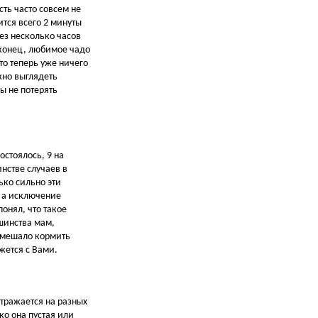
сть часто совсем не
ится всего 2 минуты
ез несколько часов
аконец, любимое чадо
то теперь уже ничего
жно выглядеть
ы не потерять
остоялось, 9 на
нстве случаев в
ько сильно эти
, а исключение
понял, что такое
ьшинства мам,
помешало кормить
жется с Вами.
отражается на разных
ко она пустая или