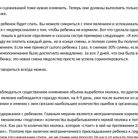
м сцеживаний тоже нужно изменить. Теперь они должны выполнять только
иже.
ебенок будет спать. Вы можете смириться с этим явлением и успокаивать 
я с медперсоналом о том, чтобы ребенка не кормили. Вот что сделала одн
а пошла в детское отделение и сказала сестре примерно следующее: «Я хоч
буду ее платить каждый день, но в конце смены, и полную сумму Вы получит
лением. Если мне принесут сытого ребенка 1 раз, я снимаю 30% суммы, есл
аимопонимание было достигнуто немедленно. За все 7 дней, что она была 
бенка, это новая смена медсестер просто не успела сориентироваться.
оговориться всегда можно.
наблюдаться существенное изменение объема выработки молока, по-друг
 явление наблюдается гораздо позже, на 6-9 день, уже после выписки из 
дении и именно с ним связано наибольшее количество ошибок в организа
содержании с ребенком. Главным мерами является неограниченное кормле
 механизмы «подгонки» количества вырабатываемого мамой молока к пот
ется. Как раз то количество молока, которое «стоит» в ней на протяжении 2
ии». Поэтому при наличии неограниченного прикладывания ребенка к гру
ное расцеживание груди, но не ранее чем прошло 24 часа от начала прили