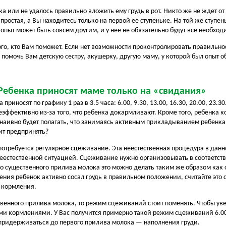
нка или не удалось правильно вложить ему грудь в рот. Никто же не ждет 
ростая, а Вы находитесь только на первой ее ступеньке. На той же ступе
опыт может быть совсем другим, и у нее не обязательно будут все необхо
го, кто Вам поможет. Если нет возможности проконтролировать правильн
помочь Вам детскую сестру, акушерку, другую маму, у которой был опыт 
 Ребенка приносят маме только на «свидания»
носят по графику 1 раз в 3.5 часа: 6.00, 9.30, 13.00, 16.30, 20.00, 23.30
эффективно из-за того, что ребенка докармливают. Кроме того, ребенка к
наивно будет полагать, что занимаясь активным прикладыванием ребенка 
ит предпринять?
отребуется регулярное сцеживание. Эта неестественная процедура в дан
еестественной ситуацией. Сцеживание нужно организовывать в соответст
До существенного прилива молока это можно делать таким же образом как 
ления ребенок активно сосал грудь в правильном положении, считайте это
е кормления.
твенного прилива молока, то режим сцеживаний стоит поменять. Чтобы у
 кормлениями. У Вас получится примерно такой режим сцеживаний 6.00, 8
ит придерживаться до первого прилива молока — наполнения груди.