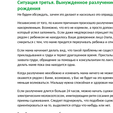
Ситуация третья. Вынужденное разлучение
рождения
Не будем обсуждать, зачем это делают и насколько это оправда
Независимо от того, по каким причинам произошло разлучение,
накормленным. Возможно, что его не кормили, а просто допои
который успел запомнить. Если даже медперсонал отрицает по
рядом с ребенком не находилось Ваше доверенное лицо (папа,
смириться с тем, что маме придется переучивать ребенка и отн
Если мама начинает делать вид, что такой проблемы не сущест
прикладывания к груди и теряет драгоценное время. Пристал
захвата груди, обращение за помощью к консультантам по лакт
делать маме пока она находится одна.
Когда разлучение неизбежно и изменить мама ничего не может
окажется рядом с Вами, возможно, у Вас не будет на это врем
меньше волноваться. Малышу нужна спокойная и здоровая ма
Если разлучение длится больше 24 часов, можно начать сцежива
электрическим молокоотсосом, имитирующим ритм сосания ре
приемы сцеживания. Следует подчеркнуть, что подобное сцежи
ориентироваться на то, выделяется оттуда что-нибудь или нет.