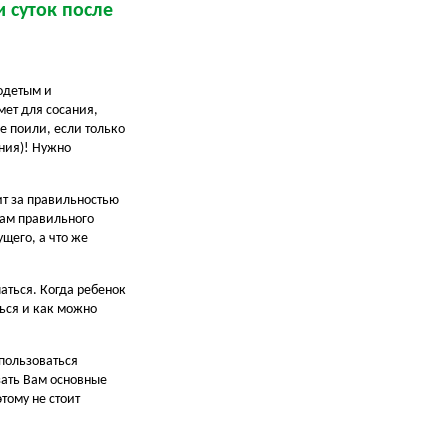
 суток после
еодетым и
мет для сосания,
е поили, если только
ния)! Нужно
ит за правильностью
кам правильного
щего, а что же
аться. Когда ребенок
ться и как можно
спользоваться
зать Вам основные
тому не стоит