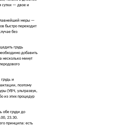
я сутки — двое и
я главнейшей меры —
ов быстро переходит
случае без
Сцедить грудь
 необходимо добавить
а несколько минут
леродового
 грудь и
актации, поэтому
ры (УВЧ, ультразвук,
о из этих процедур
ь обе груди до
00, 23.30.
его принципа: есть