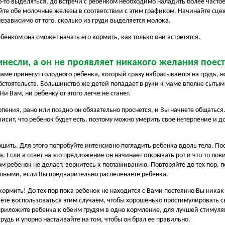
то-то выделяться, до встречи с ребенком необходимо наладить более част
йте обе молочные железы в соответствии с этим графиком. Начинайте сце
езависимо от того, сколько из груди выделяется молока.
ебенком она сможет начать его кормить, как только они встретятся.
инесли, а он не проявляет никакого желания поес
маме принесут голодного ребенка, который сразу набрасывается на грудь, но
 обстоятельств. Большинство же детей попадает в руки к маме вполне сыты
 Вам, ни ребенку от этого легче не станет.
рпения, рано или поздно он обязательно проснется, и Вы начнете общаться
ависит, что ребенок будет есть, поэтому можно умерить свое нетерпение и 
ошить. Для этого попробуйте интенсивно погладить ребенка вдоль тела. По
 Если в ответ на это предложение он начинает открывать рот и что-то лов
 ребенок не делает, вернитесь к поглаживанию. Повторяйте до тех пор, п
ешными, если Вы предварительно распеленаете ребенка.
кормить! До тех пор пока ребенок не находится с Вами постоянно Вы ника
ете воспользоваться этим случаем, чтобы хорошенько простимулировать с
 приложите ребенка к обеим грудям в одно кормление, для лучшей стимул
рудь и упорно настаивайте на том, чтобы он брал ее правильно.