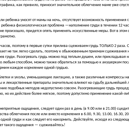
 графика, как привило, приносит значительное облегчение маме уже спуст
ли ребенка уносят от мамы на ночь, отсутствует возможность применени
и ребенка физиологическая проблема —наполнение груди в течении 12 час
о не произошло, придется опять применять искусственные меры. Вот в этом 
грамотно.
часов, поэтому в первые сутки прилива сцеживаем грудь ТОЛЬКО 2 раза. 
ает не так легко сделать, поэтому к обыкновенным приемам сцеживания
в груди. Разогревать грудь можно под теплым душем, или прикладывая н
но любым способом, можно также обратиться за помощью к акушеркам пос
кормим каждое кормление одной грудью.
блетки и уколы, уменьшающие лактацию, а также различные компрессы на
 и лекарственные препараты значительно влияют на судьбу дальнейшей л
ние подобных методов недопустимо совсем. Разогревающие грудь процеду
ю, но их действие более мягкое, поэтому допустимо применение какой-либ
неприятные ощущения, следует один раз в день (в 9.00 или в 21.00) сцедит
ва облегчения после или вместо кормления в 6.00, 9.30, 13.00, 16.30, 20.
одной груди и как следует его накормить. Действуйте, исходя из следующ
нет такого ощущения — сцеживайтесь!