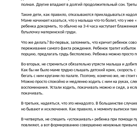
полная. Другие впадают в долгий продолжительный сон. Треть
Такие дети, как правило, отказываются прикладываться надол
Маме начинает казаться, что у малыша что-то болит, что у нее 
ребенка докормить, то обычно на 3-4 часа наступает блаженная
бутылочку материнской груди.
Что же делать? Во-первых, запомнить, что кричит ребенок совс
переживание самого факта рождения. Ребенок тратит избыток 
порцию, предлагать грудь бесполезно. Ребенка можно просто по
Во-вторых, не стремиться обязательно утрясти малыша и добить
Как бы ни было маме трудно слышать детский крик, скорость с 
бегать с ним кругами по палате. Поэтому, конечно же, не стоит
Можно просто спокойно и медленно ходить с ним на руках, с
воспоминания. Устали ходить, покачивать можно и сидя, а есл
покачивать.
В-третьих, надеяться, что это ненадолго. В большинстве случ
но бывают и исключения. Как правило, к моменту выписки та
В-четвертых, не спешить «успокаивать» ребенка при помощи 
повлияют, а вот формированию совершенно ненужных привычек