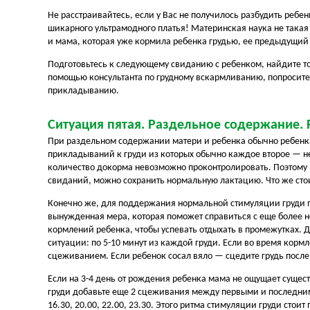
Не расстраивайтесь, если у Вас не получилось разбудить ребе
шикарного ультрамодного платья! Материнская наука не такая п
и мама, которая уже кормила ребенка грудью, ее предыдущий 
Подготовьтесь к следующему свиданию с ребенком, найдите то
помощью консультанта по грудному вскармливанию, попросите 
прикладыванию.
Ситуация пятая. Раздельное содержание.
При раздельном содержании матери и ребенка обычно ребенка при
прикладываний к груди из которых обычно каждое второе — не
количество докорма невозможно проконтролировать. Поэтому 
свиданий, можно сохранить нормальную лактацию. Что же сто
Конечно же, для поддержания нормальной стимуляции груди п
вынужденная мера, которая поможет справиться с еще более н
кормлений ребенка, чтобы успевать отдыхать в промежутках. 
ситуации: по 5-10 минут из каждой груди. Если во время корм
сцеживанием. Если ребенок сосал вяло — сцедите грудь посл
Если на 3-4 день от рождения ребенка мама не ощущает сущес
груди добавьте еще 2 сцеживания между первыми и последними
16.30, 20.00, 22.00, 23.30. Этого ритма стимуляции груди сто