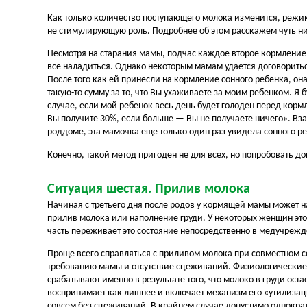
Как только количество поступающего молока изменится, режи
не стимулирующую роль. Подробнее об этом расскажем чуть н
Несмотря на старания мамы, подчас каждое второе кормление р
все наладиться. Однако некоторым мамам удается договоритьс
После того как ей принесли на кормление сонного ребенка, он
такую-то сумму за то, что Вы ухаживаете за моим ребенком. Я 
случае, если мой ребенок весь день будет голоден перед корм
Вы получите 30%, если больше — Вы не получаете ничего». Вз
роддоме, эта мамочка еще только один раз увидела сонного ре
Конечно, такой метод пригоден не для всех, но попробовать д
Ситуация шестая. Прилив молока
Начиная с третьего дня после родов у кормящей мамы может 
прилив молока или наполнение груди. У некоторых женщин это
часть переживает это состояние непосредственно в медучреж
Проще всего справляться с приливом молока при совместном 
требованию мамы и отсутствие сцеживаний. Физиологические
срабатывают именно в результате того, что молоко в груди оста
воспринимает как лишнее и включает механизм его «утилизац
совсем без сцеживаний. В крайнем случае допустимо однократ