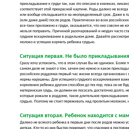
прикладывание к груди так, как это описано в книжках, никако
соответствует этой прекрасной картине. Роды далеко не всегда
или вообще откладывается на неопределенный срок. Даже в п
(или даже дней) после родов. Практически во всех российски
все-таки приложено к груди, оказывается, что оно совсем не х
нельзя поправить. Причиной разочарований и неудач часто с
грудное вскармливание в родильном доме. Давайте рассмотри
молоко и успешно кормить ребенка грудью.
Ситуация первая. Не было прикладывания
Сразу хочу успокоить, что в этом случае Вы не одиноки. Более 
самом деле не знают о том, зачем оно нужно и какое приклад
российских роддомах первый час жизни всегда организован с 
нормы нарушены. Для успешного грудного вскармливания важе
кормления ребенка другим способом до тех пор, пока он не буд
материнская грудь, он должен ее пососать достаточно долго, 
которые рожали в роддоме, такое длительное прикладывание 
грудью. Поэтому не стоит переживать над пролитым молоком, н
Ситуация вторая. Ребенок находится с ма
Далеко не всякого ребенка в первые дни после родов можно ус
детках. Кто-то из них быстро понимает, что спасение в постоян