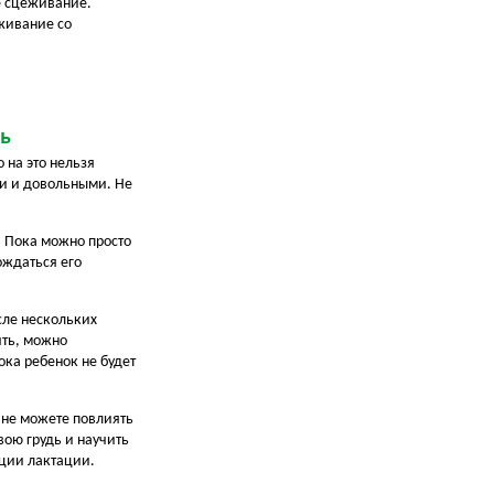
ое сцеживание.
живание со
ть
 на это нельзя
ми и довольными. Не
. Пока можно просто
дождаться его
сле нескольких
ить, можно
ока ребенок не будет
к не можете повлиять
вою грудь и научить
яции лактации.