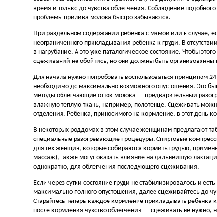
время и только до чувства облегчения. Соблюдение подобного
проблемы прилива молока быстро забываются.
При раздельном содержании ребенка с мамой или в случае, ес
неограниченного прикладывания ребенка к груди. В отсутстви
в нагрубание. А это уже паталогическое состояние. Чтобы этог
сцеживаний не обойтись, но они должны быть организованны 
Для начала нужно попробовать воспользоваться принципом 24 
необходимо до максимально возможного опустошения. Это быв
методы облегчающие отток молока — предварительный разогре
влажную теплую ткань, например, полотенце. Сцеживать мож
отделения. Ребенка, приносимого на кормление, в этот день 
В некоторых роддомах в этом случае женщинам предлагают та
специальные разогревающие процедуры. Спиртовые компрессы
для тех женщин, которые собираются кормить грудью, примене
массаж), также могут оказать влияние на дальнейшую лактаци
однократно, для облегчения последующего сцеживания.
Если через сутки состояние груди не стабилизировалось и есть 
максимально полного опустошения, далее сцеживайтесь до чувст
Старайтесь теперь каждое кормление прикладывать ребенка к 
после кормления чувство облегчения — сцеживать не нужно, 