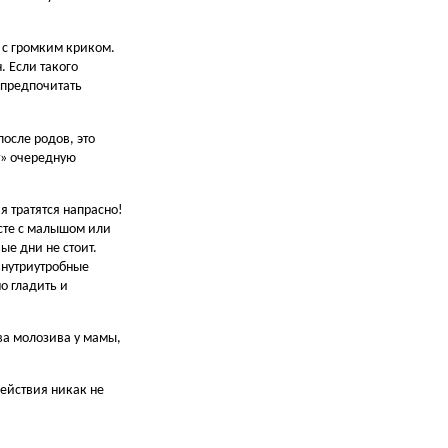
 с громким криком.
. Если такого
т предпочитать
после родов, это
т» очередную
я тратятся напрасно!
есте с малышом или
ые дни не стоит.
внутриутробные
о гладить и
тва молозива у мамы,
ействия никак не