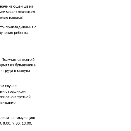
от начинающей швеи
ньке может оказаться
димые навыки!
ость прикладывания с
обучения ребенка
. Получается всего 6
ормят из бутылочки и
к груди в минуты
ном случае —
вии с графиком
описано в третьей
 свидание
величить стимуляцию
.00, 9.30, 13.00,