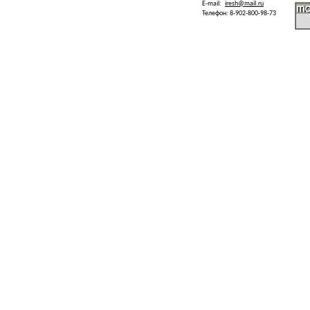
E-mail:
iresh@mail.ru
Телефон: 8-902-800-98-73