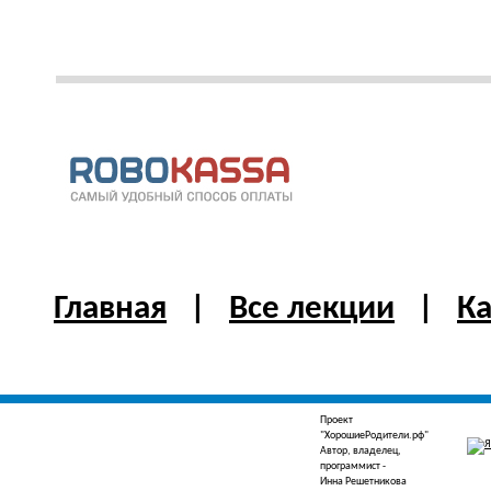
Главная
|
Все лекции
|
Ка
Проект
"ХорошиеРодители.рф"
Автор, владелец,
программист -
Инна Решетникова