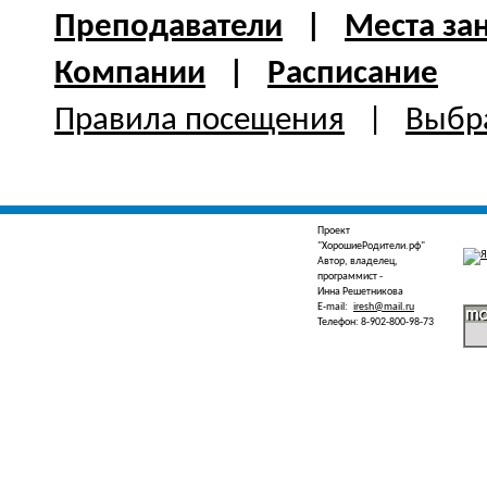
Преподаватели
|
Места за
Компании
|
Расписание
Правила посещения
|
Выбра
Проект
"ХорошиеРодители.рф"
Автор, владелец,
программист -
Инна Решетникова
E-mail:
iresh@mail.ru
Телефон: 8-902-800-98-73