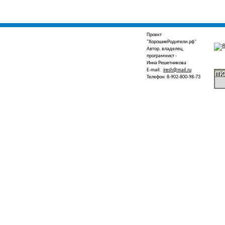
Проект
"ХорошиеРодители.рф"
Автор, владелец,
программист -
Инна Решетникова
E-mail:
iresh@mail.ru
Телефон: 8-902-800-98-73