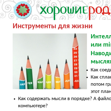
Инструменты для жизни
Интелл
или mi
Навод
мыслях
Как соед
Как спла
потом гр
этот пла
Как содержать мысли в порядке? А файл
компьютере?