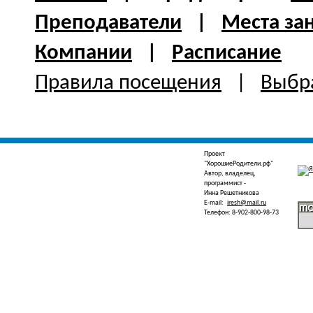
Преподаватели
|
Места за
Компании
|
Расписание
Правила посещения
|
Выбра
Проект
"ХорошиеРодители.рф"
Автор, владелец,
программист -
Инна Решетникова
E-mail:
iresh@mail.ru
Телефон: 8-902-800-98-73