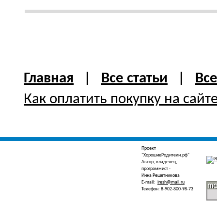
Главная
|
Все статьи
|
Вс
Как оплатить покупку на сайт
Проект
"ХорошиеРодители.рф"
Автор, владелец,
программист -
Инна Решетникова
E-mail:
iresh@mail.ru
Телефон: 8-902-800-98-73