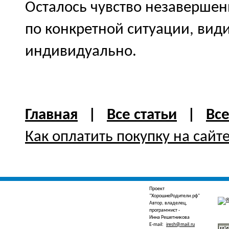
Осталось чувство незавершен
по конкретной ситуации, вид
индивидуально.
Главная
|
Все статьи
|
Вс
Как оплатить покупку на сайт
Проект
"ХорошиеРодители.рф"
Автор, владелец,
программист -
Инна Решетникова
E-mail:
iresh@mail.ru