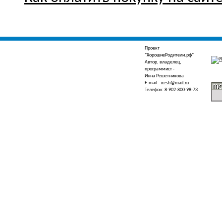
Проект
"ХорошиеРодители.рф"
Автор, владелец,
программист -
Инна Решетникова
E-mail:
iresh@mail.ru
Телефон: 8-902-800-98-73